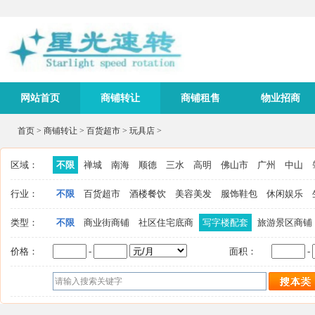
网站首页
商铺转让
商铺租售
物业招商
首页
>
商铺转让
>
百货超市
>
玩具店
>
区域：
不限
禅城
南海
顺德
三水
高明
佛山市
广州
中山
行业：
不限
百货超市
酒楼餐饮
美容美发
服饰鞋包
休闲娱乐
类型：
不限
商业街商铺
社区住宅底商
写字楼配套
旅游景区商铺
价格：
-
面积：
-