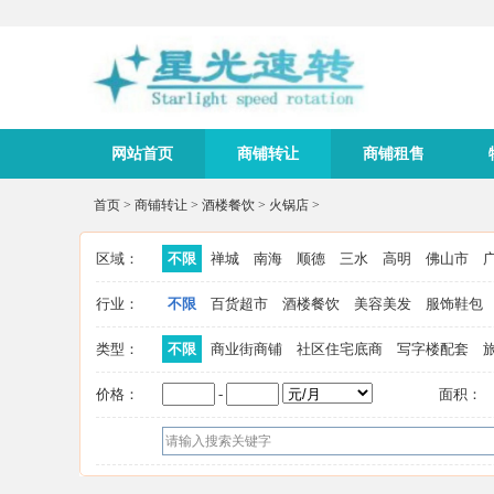
网站首页
商铺转让
商铺租售
首页
>
商铺转让
>
酒楼餐饮
>
火锅店
>
区域：
不限
禅城
南海
顺德
三水
高明
佛山市
行业：
不限
百货超市
酒楼餐饮
美容美发
服饰鞋包
类型：
不限
商业街商铺
社区住宅底商
写字楼配套
价格：
-
面积：