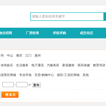
物业招商
厂房租售
求租求购
成交动态
广州
中山
肇庆
江门
惠州
休闲娱乐
生活服务
电子通讯
汽修美容
家居建材
医药保健
教育培训
旅游景区商铺
专业市场
百货/购物中心
校区/工业区商铺
其他
-
㎡