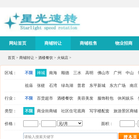
网站首页
商铺转让
商铺租售
物业招商
首页
>
商铺转让
>
酒楼餐饮
>
火锅店
>
区域：
不限
禅城
南海
顺德
三水
高明
佛山市
广州
中山
祖庙
张槎
石湾
绿岛湖
普君
东平新城
东方广场
南庄
行业：
不限
百货超市
酒楼餐饮
美容美发
服饰鞋包
休闲娱乐
类型：
不限
商业街商铺
社区住宅底商
写字楼配套
旅游景区商铺
价格：
-
面积：
-