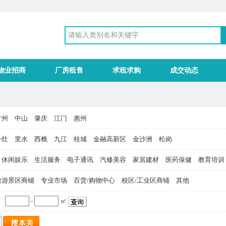
物业招商
厂房租售
求租求购
成交动态
广州
中山
肇庆
江门
惠州
丹灶
里水
西樵
九江
桂城
金融高新区
金沙洲
松岗
休闲娱乐
生活服务
电子通讯
汽修美容
家居建材
医药保健
教育培训
旅游景区商铺
专业市场
百货/购物中心
校区/工业区商铺
其他
-
㎡