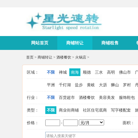
网站首页
商铺转让
商铺租售
首页
>
商铺转让
>
酒楼餐饮
>
火锅店
>
区域：
不限
禅城
南海
顺德
三水
高明
佛山市
平洲
千灯湖
盐步
黄岐
大沥
狮山
罗村
行业：
不限
百货超市
酒楼餐饮
美容美发
服饰鞋包
类型：
不限
商业街商铺
社区住宅底商
写字楼配套
价格：
-
面积：