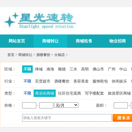
网站首页
商铺转让
商铺租售
物业招商
首页
>
商铺转让
>
酒楼餐饮
>
火锅店
>
区域：
不限
禅城
南海
顺德
三水
高明
佛山市
广州
中山
行业：
不限
百货超市
酒楼餐饮
美容美发
服饰鞋包
休闲娱乐
类型：
不限
商业街商铺
社区住宅底商
写字楼配套
旅游景区商铺
价格：
-
面积：
-