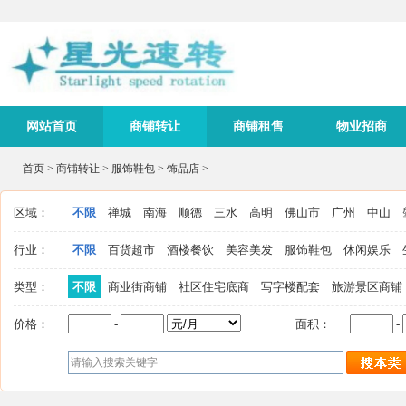
网站首页
商铺转让
商铺租售
物业招商
首页
>
商铺转让
>
服饰鞋包
>
饰品店
>
区域：
不限
禅城
南海
顺德
三水
高明
佛山市
广州
中山
行业：
不限
百货超市
酒楼餐饮
美容美发
服饰鞋包
休闲娱乐
类型：
不限
商业街商铺
社区住宅底商
写字楼配套
旅游景区商铺
价格：
-
面积：
-