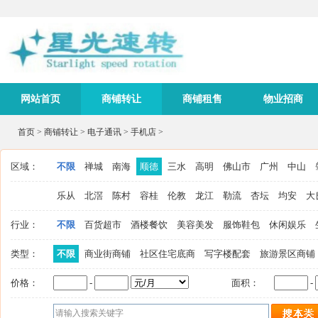
网站首页
商铺转让
商铺租售
物业招商
首页
>
商铺转让
>
电子通讯
>
手机店
>
区域：
不限
禅城
南海
顺德
三水
高明
佛山市
广州
中山
乐从
北滘
陈村
容桂
伦教
龙江
勒流
杏坛
均安
大
行业：
不限
百货超市
酒楼餐饮
美容美发
服饰鞋包
休闲娱乐
类型：
不限
商业街商铺
社区住宅底商
写字楼配套
旅游景区商铺
价格：
-
面积：
-