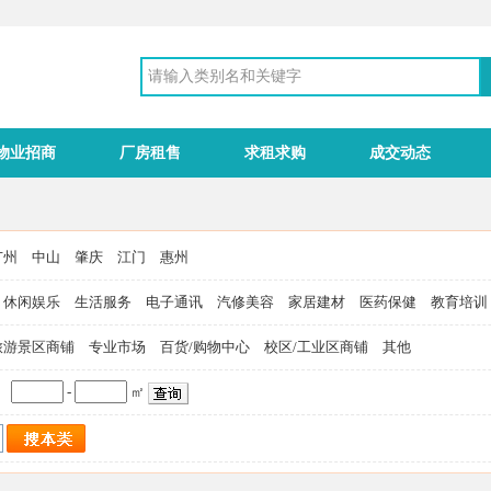
物业招商
厂房租售
求租求购
成交动态
广州
中山
肇庆
江门
惠州
休闲娱乐
生活服务
电子通讯
汽修美容
家居建材
医药保健
教育培训
旅游景区商铺
专业市场
百货/购物中心
校区/工业区商铺
其他
-
㎡