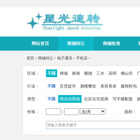
网站首页
商铺转让
商铺租售
首页
>
商铺转让
>
电子通讯
>
手机店
>
区域：
不限
禅城
南海
顺德
三水
高明
佛山市
行业：
不限
百货超市
酒楼餐饮
美容美发
服饰鞋包
类型：
不限
商业街商铺
社区住宅底商
写字楼配套
价格：
-
面积：