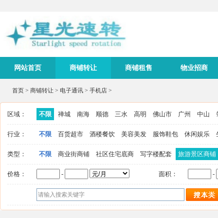
网站首页
商铺转让
商铺租售
物业招商
首页
>
商铺转让
>
电子通讯
>
手机店
>
区域：
不限
禅城
南海
顺德
三水
高明
佛山市
广州
中山
行业：
不限
百货超市
酒楼餐饮
美容美发
服饰鞋包
休闲娱乐
类型：
不限
商业街商铺
社区住宅底商
写字楼配套
旅游景区商铺
价格：
-
面积：
-