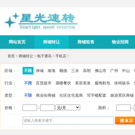
网站首页
商铺转让
商铺租售
物业招商
首页
>
商铺转让
>
电子通讯
>
手机店
>
区域：
不限
禅城
南海
顺德
三水
高明
佛山市
广州
中山
行业：
不限
百货超市
酒楼餐饮
美容美发
服饰鞋包
休闲娱乐
类型：
不限
商业街商铺
社区住宅底商
写字楼配套
旅游景区商铺
价格：
-
面积：
-