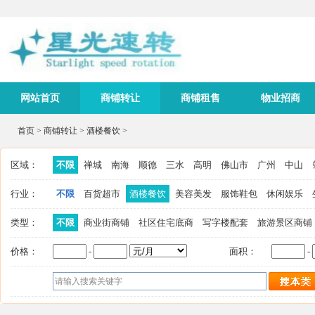
网站首页
商铺转让
商铺租售
物业招商
首页
>
商铺转让
>
酒楼餐饮
>
区域：
不限
禅城
南海
顺德
三水
高明
佛山市
广州
中山
行业：
不限
百货超市
酒楼餐饮
美容美发
服饰鞋包
休闲娱乐
类型：
不限
商业街商铺
社区住宅底商
写字楼配套
旅游景区商铺
价格：
-
面积：
-