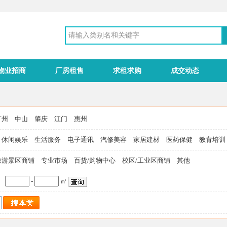
物业招商
厂房租售
求租求购
成交动态
广州
中山
肇庆
江门
惠州
休闲娱乐
生活服务
电子通讯
汽修美容
家居建材
医药保健
教育培训
旅游景区商铺
专业市场
百货/购物中心
校区/工业区商铺
其他
-
㎡