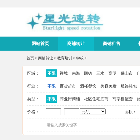
网站首页
商铺转让
商铺租售
首页
>
商铺转让
>
教育培训
>
学校
>
区域：
不限
禅城
南海
顺德
三水
高明
佛山市
行业：
不限
百货超市
酒楼餐饮
美容美发
服饰鞋包
类型：
不限
商业街商铺
社区住宅底商
写字楼配套
价格：
-
面积：