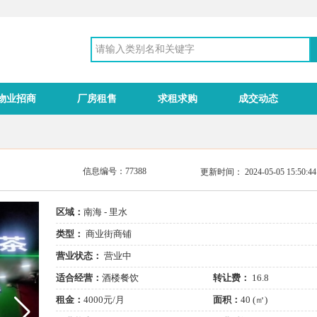
物业招商
厂房租售
求租求购
成交动态
信息编号：77388
更新时间： 2024-05-05 15:50
区域：
南海 - 里水
类型：
商业街商铺
营业状态：
营业中
适合经营：
酒楼餐饮
转让费：
16.8
租金：
4000元/月
面积：
40 (㎡)