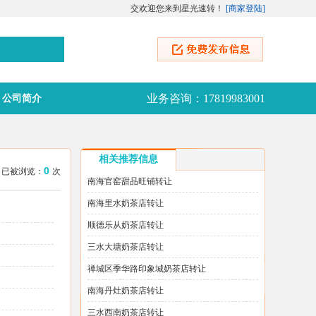
交欢迎您来到星光速转！
[
商家登陆
]
业务咨询：17819983001
公司简介
相关推荐信息
0
:44 已被浏览：
次
南海官窑甜品旺铺转让
南海里水奶茶店转让
顺德乐从奶茶店转让
三水大塘奶茶店转让
禅城区季华路印象城奶茶店转让
南海丹灶奶茶店转让
三水西南奶茶店转让