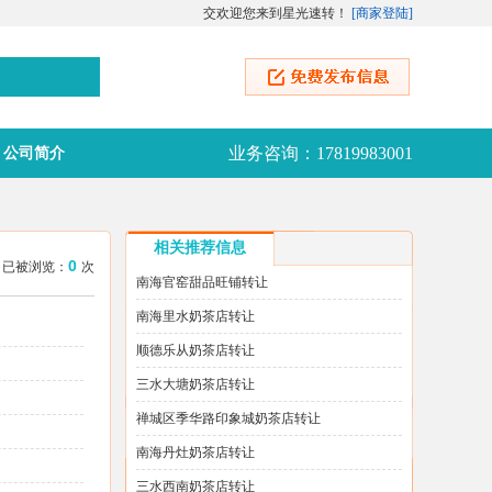
交欢迎您来到星光速转！
[
商家登陆
]
业务咨询：17819983001
公司简介
相关推荐信息
0
:17 已被浏览：
次
南海官窑甜品旺铺转让
南海里水奶茶店转让
顺德乐从奶茶店转让
三水大塘奶茶店转让
禅城区季华路印象城奶茶店转让
南海丹灶奶茶店转让
三水西南奶茶店转让