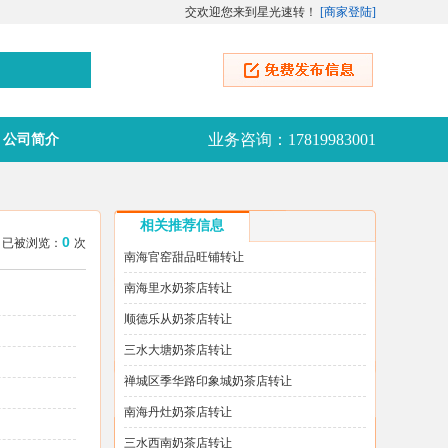
交欢迎您来到星光速转！
[
商家登陆
]
业务咨询：17819983001
公司简介
相关推荐信息
0
:07 已被浏览：
次
南海官窑甜品旺铺转让
南海里水奶茶店转让
顺德乐从奶茶店转让
三水大塘奶茶店转让
禅城区季华路印象城奶茶店转让
南海丹灶奶茶店转让
三水西南奶茶店转让